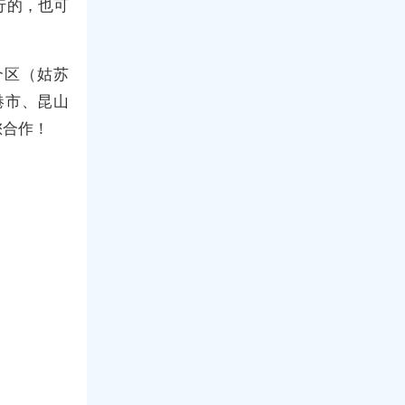
行的，也可
。
个区（姑苏
港市、昆山
您合作！