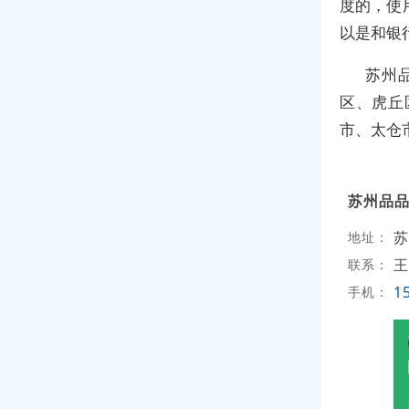
度的，使
以是和银
苏州
区、虎丘
市、太仓
苏州品
苏
地址：
王
联系：
1
手机：